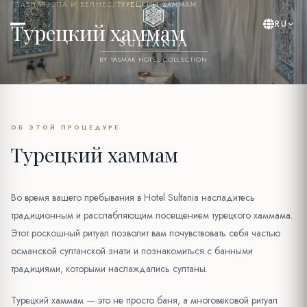
ГЛАВНАЯ
/
СПА И ВЕЛНЕС
/
ТУРЕЦКИЙ ХАММАМ
RU
Турецкий хаммам
BY YASMAK HOTEL COLLECTION
ОБ ЭТОЙ ПРОЦЕДУРЕ
Турецкий хаммам
Во время вашего пребывания в Hotel Sultania насладитесь
традиционным и расслабляющим посещением турецкого хаммама.
Этот роскошный ритуал позволит вам почувствовать себя частью
османской султанской знати и познакомиться с банными
традициями, которыми наслаждались султаны.
Турецкий хаммам — это не просто баня, а многовековой ритуал