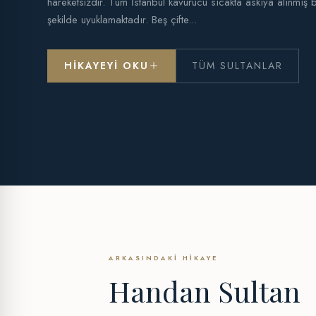
hareketsizdir. Tüm İstanbul kavurucu sıcakta askıya alınmış b
şekilde uyuklamaktadır. Beş çifte...
HIKAYEYI OKU
TÜM SULTANLAR
ARKASINDAKI HIKAYE
Handan Sultan