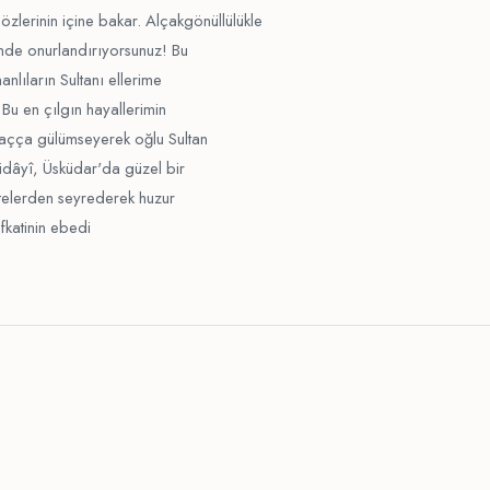
zlerinin içine bakar. Alçakgönüllülükle
inde onurlandırıyorsunuz! Bu
anlıların Sultanı ellerime
Bu en çılgın hayallerimin
gaçça gülümseyerek oğlu Sultan
Hüdâyî, Üsküdar'da güzel bir
 ötelerden seyrederek huzur
fkatinin ebedi