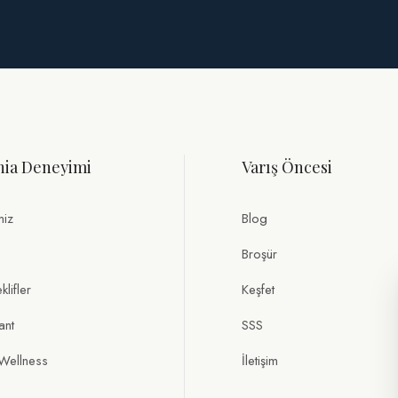
nia Deneyimi
Varış Öncesi
miz
Blog
Broşür
lifler
Keşfet
ant
SSS
Wellness
İletişim