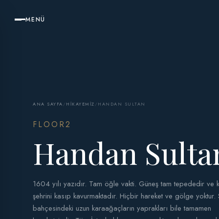
MENÜ
ANA SAYFA
/
HIKAYEMIZ
/
HANDAN SULTAN
FLOOR2
Handan Sulta
1604 yılı yazıdır. Tam öğle vakti. Güneş tam tepededir ve k
şehrini kasıp kavurmaktadır. Hiçbir hareket ve gölge yoktur.
bahçesindeki uzun karaağaçların yaprakları bile tamamen