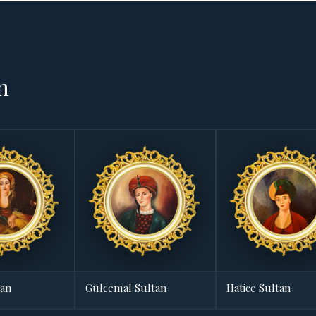
n
tan
Gülcemal Sultan
Hatice Sultan