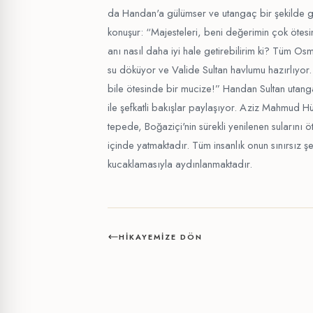
da Handan'a gülümser ve utangaç bir şekilde gö
konuşur: “Majesteleri, beni değerimin çok ötes
anı nasıl daha iyi hale getirebilirim ki? Tüm Osm
su döküyor ve Valide Sultan havlumu hazırlıyor. 
bile ötesinde bir mucize!” Handan Sultan utan
ile şefkatli bakışlar paylaşıyor. Aziz Mahmud 
tepede, Boğaziçi'nin sürekli yenilenen sularını
içinde yatmaktadır. Tüm insanlık onun sınırsız şe
kucaklamasıyla aydınlanmaktadır.
HIKAYEMIZE DÖN