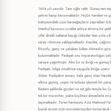
1604 yılı yazıdır. Tam öğle vakti. Güneş tam te
şehrini kasıp kavurmaktadır. Hiçbir hareket ve 
bahçesindeki uzun karaağaçların yaprakları bi
İstanbul kavurucu sıcakta askıya alınmış bir şek
çifte direkli saltanat kayığı Üsküdar'dan yola ç
saray rıhtımına yaklaşmaktadır. Kayıkta, çağını
filozofu, genç ve çalışkan Sultan Ahmed'in g
bulunmaktadır. Padişah onu İmparatorluğun sela
saraya çağırtmıştır. Altın bir su ibriği ve gümüş 
Padişah, bilge misafirine saygıyla ibriğe uzanır
döker. Padişahın annesi, hala genç olan Handan
elbise giymiş, yeşim ve turkuaz işlemeli bir pa
Badem şeklinde gözleri ve süt gibi teniyle bu 
tek bir mücevher, paha biçilmez elmaslarla ince 
taşımaktadır. Tören havlusunu Aziz Mahmud Hüd
büyük arzum sizin mucizelerinizden birine tanık 