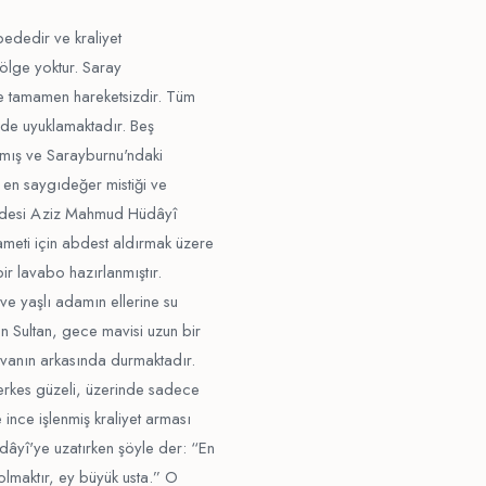
pededir ve kraliyet
gölge yoktur. Saray
le tamamen hareketsizdir. Tüm
ilde uyuklamaktadır. Beş
ıkmış ve Sarayburnu'ndaki
n en saygıdeğer mistiği ve
özdesi Aziz Mahmud Hüdâyî
meti için abdest aldırmak üzere
bir lavabo hazırlanmıştır.
 ve yaşlı adamın ellerine su
 Sultan, gece mavisi uzun bir
ravanın arkasında durmaktadır.
Çerkes güzeli, üzerinde sadece
ince işlenmiş kraliyet arması
âyî'ye uzatırken şöyle der: “En
olmaktır, ey büyük usta.” O