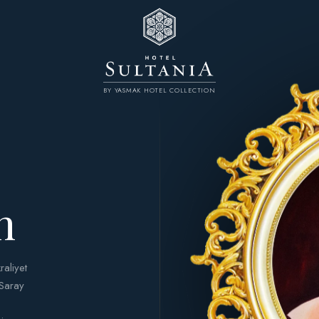
BY YASMAK HOTEL COLLECTION
n
raliyet
 Saray