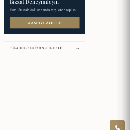
Bizzat Deneyimleyin
Hotel Sultania'deki odanızda sergilenen replika.
ODANIZI AYIRTIN
TÜM KOLEKSIYONU İNCELE