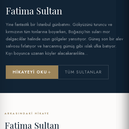
Fatima Sultan
Yine fantastik bir İstanbul günbatımı. Gökyüzünü turuncu ve
kırmızının tüm tonlarına boyarken, Boğaziçi'nin suları mor
dalgacıklar halinde uzun gölgeler yansıtıyor. Güneş son bir alev
salvosu fırlatıyor ve harcanmış gümüş gibi ıslak ufka batıyor.
Kıyı boyunca uzanan köyler alacakaranlıkta...
HIKAYEYI OKU
TÜM SULTANLAR
ARKASINDAKI HIKAYE
Fatima Sultan