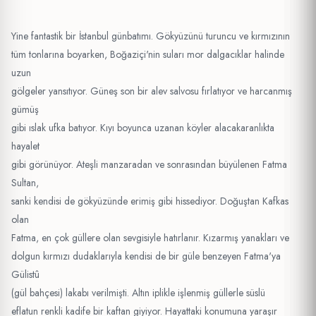
Yine fantastik bir İstanbul günbatımı. Gökyüzünü turuncu ve kırmızının
tüm tonlarına boyarken, Boğaziçi'nin suları mor dalgacıklar halinde
uzun
gölgeler yansıtıyor. Güneş son bir alev salvosu fırlatıyor ve harcanmış
gümüş
gibi ıslak ufka batıyor. Kıyı boyunca uzanan köyler alacakaranlıkta
hayalet
gibi görünüyor. Ateşli manzaradan ve sonrasından büyülenen Fatma
Sultan,
sanki kendisi de gökyüzünde erimiş gibi hissediyor. Doğuştan Kafkas
olan
Fatma, en çok güllere olan sevgisiyle hatırlanır. Kızarmış yanakları ve
dolgun kırmızı dudaklarıyla kendisi de bir güle benzeyen Fatma'ya
Gülistû
(gül bahçesi) lakabı verilmişti. Altın iplikle işlenmiş güllerle süslü
eflatun renkli kadife bir kaftan giyiyor. Hayattaki konumuna yaraşır