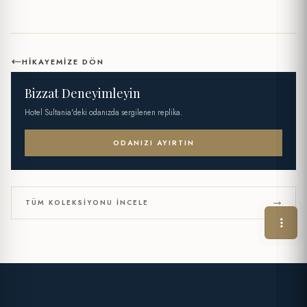
HIKAYEMIZE DÖN
Bizzat Deneyimleyin
Hotel Sultania'deki odanızda sergilenen replika.
ODANIZI AYIRTIN
TÜM KOLEKSIYONU İNCELE