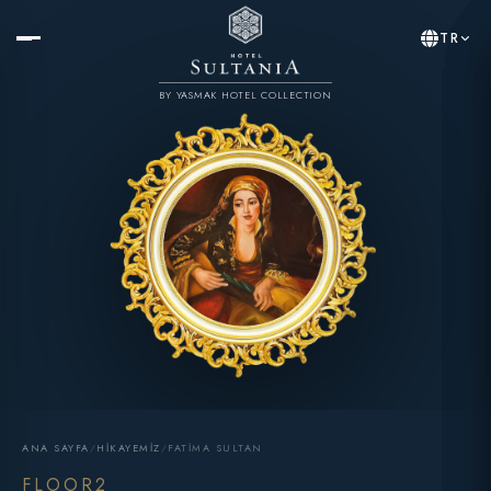
TR
BY YASMAK HOTEL COLLECTION
ANA SAYFA
/
HIKAYEMIZ
/
FATIMA SULTAN
FLOOR2